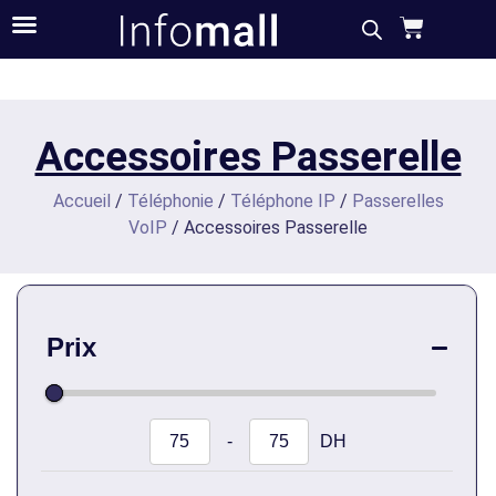
Accessoires Passerelle
Accueil
/
Téléphonie
/
Téléphone IP
/
Passerelles
VoIP
/ Accessoires Passerelle
Prix
-
DH
Minimum Price
Maximum Price