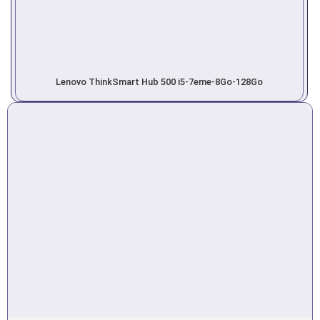
Lenovo ThinkSmart Hub 500 i5-7eme-8Go-128Go