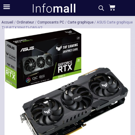
Acheter
Description
Caractéristiques
Accueil
/
Ordinateur
/
Composants PC
/
Carte graphique
/ ASUS Carte graphique
TUF-RTX3060TI-O8G-V2