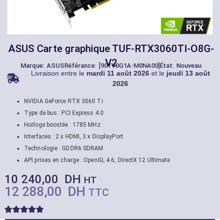
ASUS Carte graphique TUF-RTX3060TI-O8G-
V2
Marque:
ASUS
Référance: [90YV0G1A-M0NA00]
État: Nouveau
Livraison entre le
mardi 11 août 2026
et le
jeudi 13 août
2026
NVIDIA GeForce RTX 3060 Ti
Type de bus : PCI Express 4.0
Horloge boostée : 1785 MHz
Interfaces : 2 x HDMI, 3 x DisplayPort
Technologie : GDDR6 SDRAM
API prises en charge : OpenGL 4.6, DirectX 12 Ultimate
10 240,00
DH
HT
12 288,00
DH
TTC