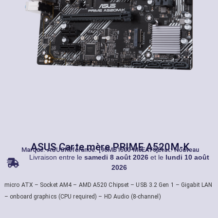
ASUS Carte mère PRIME A520M-K
Marque:
ASUS
Référance: [90MB1500-M0EAY0]
État: Nouveau
Livraison entre le
samedi 8 août 2026
et le
lundi 10 août
2026
micro ATX – Socket AM4 – AMD A520 Chipset – USB 3.2 Gen 1 – Gigabit LAN
– onboard graphics (CPU required) – HD Audio (8-channel)