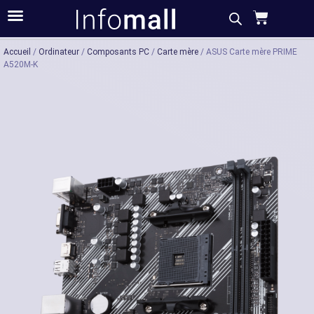
Acheter
Description
Caractéristiques
Accueil
/
Ordinateur
/
Composants PC
/
Carte mère
/ ASUS Carte mère PRIME
A520M-K