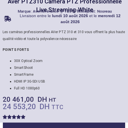
Aver PTZ310 Caméra PTZ Professionnelle
Live Streaming-White
Marque:
Aver
Référance: [PTZ310-White]
État: Nouveau
Livraison entre le
lundi 10 août 2026
et le
mercredi 12
août 2026
Les caméras professionnelles AVer PTZ 310 et 310 vous offrent la plus haute
qualité vidéo et toute la polyvalence nécessaire
POINTS FORTS
30X Optical Zoom
SmartShoot
SmartFrame
HDMI IP 3G-SDI USB
Full HD 1080p60
20 461,00
DH
HT
24 553,20
DH
TTC