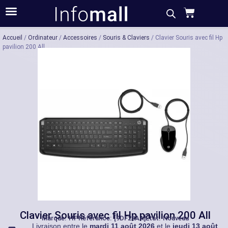
Acheter
Description
Caractéristiques
Accueil
/
Ordinateur
/
Accessoires
/
Souris & Claviers
/ Clavier Souris avec fil Hp
pavilion 200 All
Clavier Souris avec fil Hp pavilion 200 All
Marque:
HP
Référance: [9DF28AA]
État: Nouveau
Livraison entre le
mardi 11 août 2026
et le
jeudi 13 août