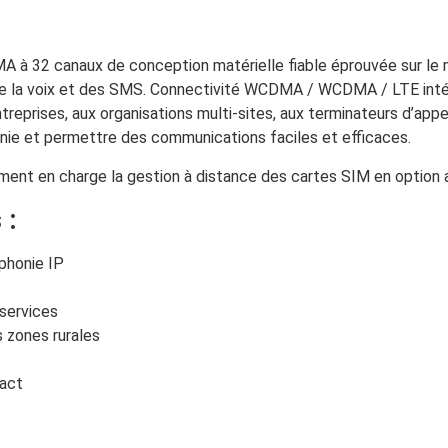
à 32 canaux de conception matérielle fiable éprouvée sur le ma
n de la voix et des SMS. Connectivité WCDMA / WCDMA / LTE int
ntreprises, aux organisations multi-sites, aux terminateurs d’app
onie et permettre des communications faciles et efficaces.
ment en charge la gestion à distance des cartes SIM en option
 :
phonie IP
 services
 zones rurales
tact