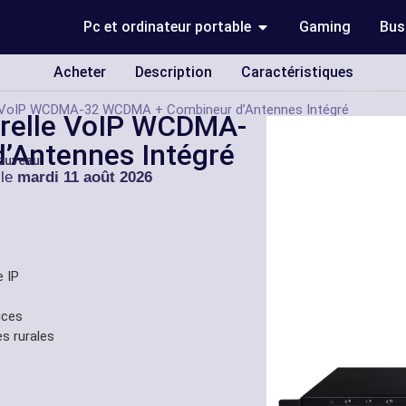
Pc et ordinateur portable
Gaming
Bus
Acheter
Description
Caractéristiques
e VoIP WCDMA-32 WCDMA + Combineur d’Antennes Intégré
relle VoIP WCDMA-
’Antennes Intégré
Nouveau
 le
mardi 11 août 2026
e IP
ices
s rurales