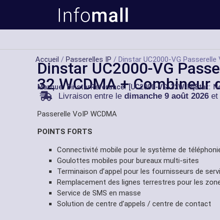
Accueil
/
Passerelles IP
/ Dinstar UC2000-VG Passerell
Dinstar UC2000-VG Passe
32 WCDMA + Combineur d
Marque:
Dinstar
Référance: [UC2000-VG-32W-M]
État: 
Livraison entre le
dimanche 9 août 2026
et
Passerelle VoIP WCDMA
POINTS FORTS
Connectivité mobile pour le système de téléphoni
Goulottes mobiles pour bureaux multi-sites
Terminaison d’appel pour les fournisseurs de serv
Remplacement des lignes terrestres pour les zone
Service de SMS en masse
Solution de centre d’appels / centre de contact