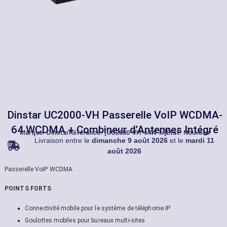
Dinstar UC2000-VH Passerelle VoIP WCDMA-
64 WCDMA + Combineur d’Antennes Intégré
Marque:
Dinstar
Référance: [UC2000-VH-64W-M]
État: Nouveau
Livraison entre le
dimanche 9 août 2026
et le
mardi 11
août 2026
Passerelle VoIP WCDMA
POINTS FORTS
Connectivité mobile pour le système de téléphonie IP
Goulottes mobiles pour bureaux multi-sites