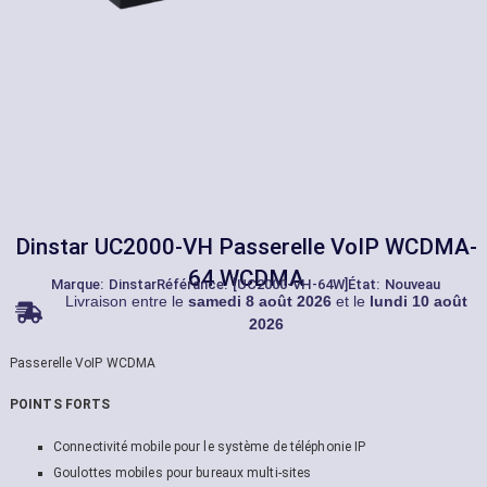
Dinstar UC2000-VH Passerelle VoIP WCDMA-
64 WCDMA
Marque:
Dinstar
Référance: [UC2000-VH-64W]
État: Nouveau
Livraison entre le
samedi 8 août 2026
et le
lundi 10 août
2026
Passerelle VoIP WCDMA
POINTS FORTS
Connectivité mobile pour le système de téléphonie IP
Goulottes mobiles pour bureaux multi-sites