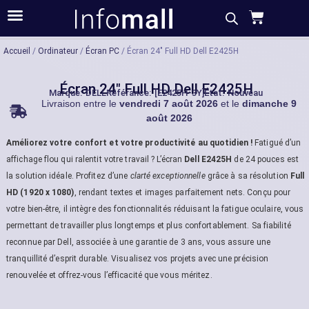
Acheter
Description
Caractéristiques
Accueil
/
Ordinateur
/
Écran PC
/ Écran 24″ Full HD Dell E2425H
Écran 24″ Full HD Dell E2425H
Marque:
DELL
Référance: [E2425H-3Y]
État: Nouveau
Livraison entre le
vendredi 7 août 2026
et le
dimanche 9
août 2026
Améliorez votre confort et votre productivité au quotidien !
Fatigué d’un
affichage flou qui ralentit votre travail ? L’écran
Dell E2425H
de 24 pouces est
la solution idéale. Profitez d’une
clarté exceptionnelle
grâce à sa résolution
Full
HD (1920 x 1080)
, rendant textes et images parfaitement nets. Conçu pour
votre bien-être, il intègre des fonctionnalités réduisant la fatigue oculaire, vous
permettant de travailler plus longtemps et plus confortablement. Sa fiabilité
reconnue par Dell, associée à une garantie de 3 ans, vous assure une
tranquillité d’esprit durable. Visualisez vos projets avec une précision
renouvelée et offrez-vous l’efficacité que vous méritez.