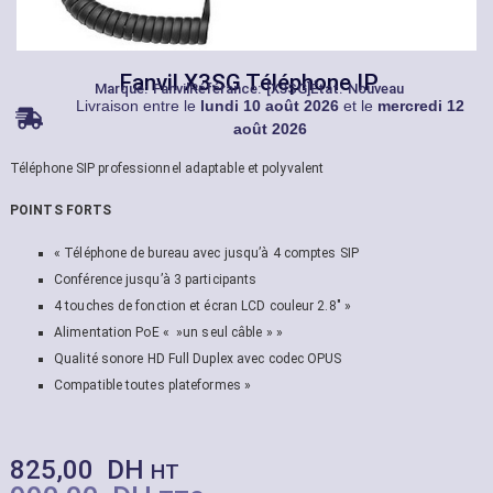
Fanvil X3SG Téléphone IP
Marque:
Fanvil
Référance: [X3SG]
État: Nouveau
Livraison entre le
lundi 10 août 2026
et le
mercredi 12
août 2026
Téléphone SIP professionnel adaptable et polyvalent
POINTS FORTS
« Téléphone de bureau avec jusqu’à 4 comptes SIP
Conférence jusqu’à 3 participants
4 touches de fonction et écran LCD couleur 2.8″ »
Alimentation PoE « »un seul câble » »
Qualité sonore HD Full Duplex avec codec OPUS
Compatible toutes plateformes »
825,00
DH
HT