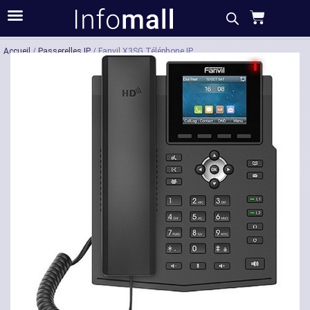
Acheter
Description
Caractéristiques
Accueil
/
Passerelles IP
/ Fanvil X3SG Téléphone IP