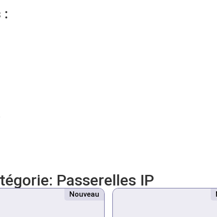
 :
é
atégorie:
Passerelles IP
Nouveau