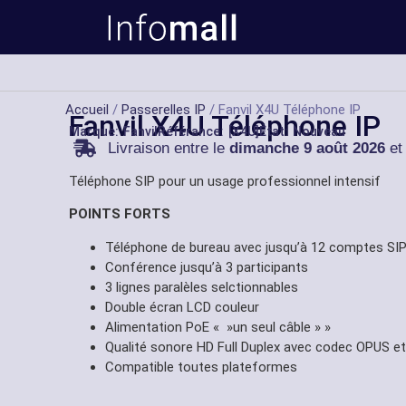
Accueil
/
Passerelles IP
/ Fanvil X4U Téléphone IP
Fanvil X4U Téléphone IP
Marque:
Fanvil
Référance: [X4U]
État: Nouveau
Livraison entre le
dimanche 9 août 2026
et
Téléphone SIP pour un usage professionnel intensif
POINTS FORTS
Téléphone de bureau avec jusqu’à 12 comptes SI
Conférence jusqu’à 3 participants
3 lignes paralèles selctionnables
Double écran LCD couleur
Alimentation PoE « »un seul câble » »
Qualité sonore HD Full Duplex avec codec OPUS et
Compatible toutes plateformes