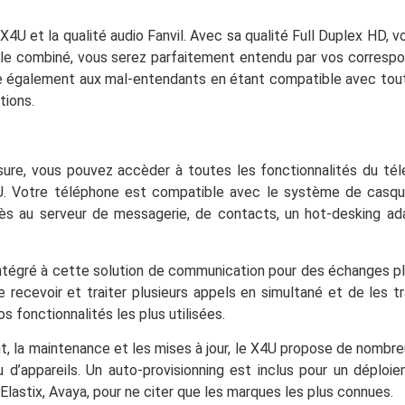
4U et la qualité audio Fanvil. Avec sa qualité Full Duplex HD, 
le combiné, vous serez parfaitement entendu par vos correspon
e également aux mal-entendants en étant compatible avec tout
tions.
re, vous pouvez accèder à toutes les fonctionnalités du tél
U. Votre téléphone est compatible avec le système de casques
ccès au serveur de messagerie, de contacts, un hot-desking a
 intégré à cette solution de communication pour des échanges pl
 recevoir et traiter plusieurs appels en simultané et de les
 fonctionnalités les plus utilisées.
t, la maintenance et les mises à jour, le X4U propose de nombr
u d’appareils. Un auto-provisionning est inclus pour un déploi
lastix, Avaya, pour ne citer que les marques les plus connues.