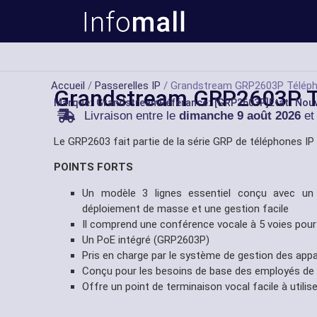
Accueil
/
Passerelles IP
/ Grandstream GRP2603P Téléph
Grandstream GRP2603P T
Marque:
Grandstream
Référance: [GRP2603P]
État: Nou
Livraison entre le
dimanche 9 août 2026
et
Le GRP2603 fait partie de la série GRP de téléphones IP 
POINTS FORTS
Un modèle 3 lignes essentiel conçu avec un
déploiement de masse et une gestion facile
Il comprend une conférence vocale à 5 voies pour 
Un PoE intégré (GRP2603P)
Pris en charge par le système de gestion des ap
Conçu pour les besoins de base des employés de b
Offre un point de terminaison vocal facile à utilis