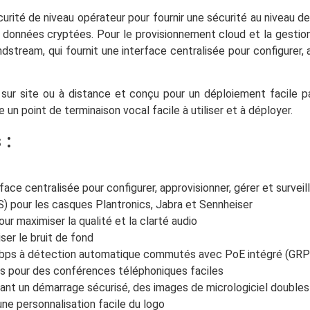
ité de niveau opérateur pour fournir une sécurité au niveau de
données cryptées. Pour le provisionnement cloud et la gestion
ream, qui fournit une interface centralisée pour configurer, a
r site ou à distance et conçu pour un déploiement facile par
n point de terminaison vocal facile à utiliser et à déployer.
 :
face centralisée pour configurer, approvisionner, gérer et survei
) pour les casques Plantronics, Jabra et Sennheiser
ur maximiser la qualité et la clarté audio
ser le bruit de fond
Mbps à détection automatique commutés avec PoE intégré (GR
es pour des conférences téléphoniques faciles
nant un démarrage sécurisé, des images de micrologiciel double
ne personnalisation facile du logo