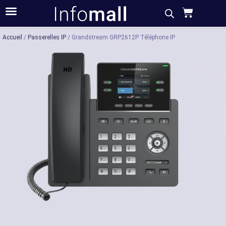
Acheter
Description
Caractéristiques
Accueil
/
Passerelles IP
/ Grandstream GRP2612P Téléphone IP