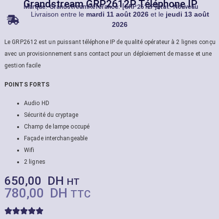
Grandstream GRP2612P Téléphone IP
Marque:
Grandstream
Référance: [GRP2612P]
État: Nouveau
Livraison entre le
mardi 11 août 2026
et le
jeudi 13 août
2026
Le GRP2612 est un puissant téléphone IP de qualité opérateur à 2 lignes conçu
avec un provisionnement sans contact pour un déploiement de masse et une
gestion facile
POINTS FORTS
Audio HD
Sécurité du cryptage
Champ de lampe occupé
Façade interchangeable
Wifi
2 lignes
650,00
DH
HT
780,00
DH
TTC