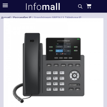
Acheter
Description
Caractéristiques
Accueil
/
Passerelles IP
/ Grandstream GRP2613 Téléphone IP