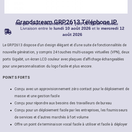
Grandstream GRP2613 Téléphone IP
Marque:
Grandstream
Référance: [GRP2613]
État: Nouveau
Livraison entre le
lundi 10 août 2026
et le
mercredi 12
août 2026
Le GRP2613 dispose d’un design élégant et d’une suite de fonctionnalités de
nouvelle génération, y compris 24 touches multi-usages virtuelles (VPN), deux
ports Gigabit, un écran LCD couleur avec plaques d’affichage échangeables
pour une personnalisation du logo facile et plus encore.
POINTS FORTS
Conçu avec un approvisionnement zéro contact pour le déploiement de
masse et une gestion facile
Conçu pour répondre aux besoins des travailleurs de bureau
Conçu pour un déploiement facile par les entreprises, les fournisseurs
de services et d’autres marchés à fort volume
Offre un point de terminaison vocal facile à utiliser et facile à déployer