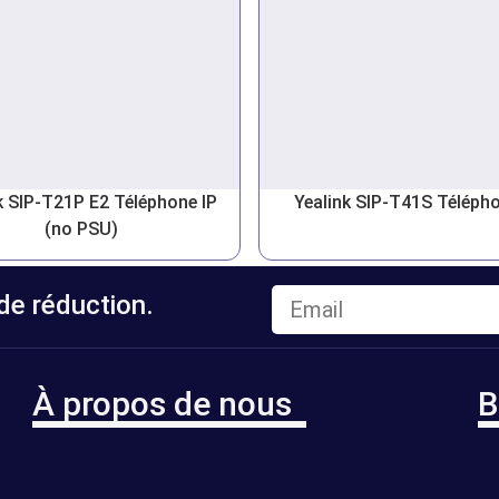
k SIP-T21P E2 Téléphone IP
Yealink SIP-T41S Télépho
(no PSU)
e réduction.
À propos de nous
B