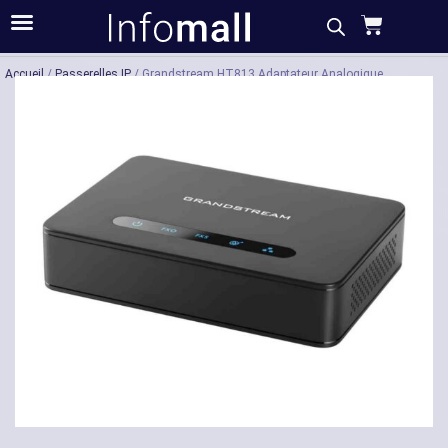
Acheter
Description
Caractéristiques
Accueil
/
Passerelles IP
/ Grandstream HT813 Adaptateur Analogique