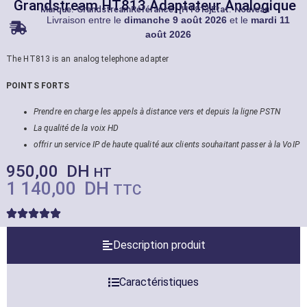
Grandstream HT813 Adaptateur Analogique
Marque:
Grandstream
Référance: [HT813]
État: Nouveau
Livraison entre le
dimanche 9 août 2026
et le
mardi 11
août 2026
The HT813 is an analog telephone adapter
POINTS FORTS
Prendre en charge les appels à distance vers et depuis la ligne PSTN
La qualité de la voix HD
offrir un service IP de haute qualité aux clients souhaitant passer à la VoIP
950,00
DH
HT
1 140,00
DH
TTC
Description produit
Caractéristiques