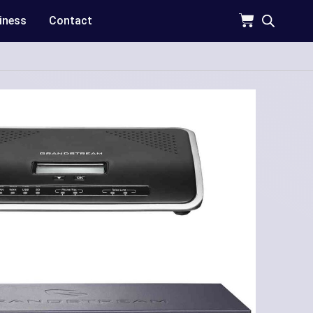
iness
Contact