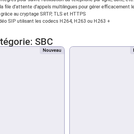
a file d’attente d’appels multilingues pour gérer efficacement l
ble grâce au cryptage SRTP, TLS et HTTPS
déo SIP utilisant les codecs H.264, H.263 ou H.263 +
atégorie:
SBC
Nouveau