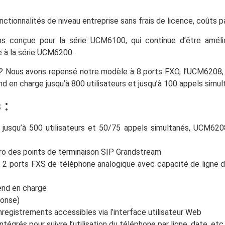
tionnalités de niveau entreprise sans frais de licence, coûts par
 conçue pour la série UCM6100, qui continue d’être amél
e à la série UCM6200.
 Nous avons repensé notre modèle à 8 ports FXO, l’UCM6208, po
rend en charge jusqu’à 800 utilisateurs et jusqu’à 100 appels simul
 :
qu’à 500 utilisateurs et 50/75 appels simultanés, UCM6208 
ro des points de terminaison SIP Grandstream
 2 ports FXS de téléphone analogique avec capacité de ligne d
end en charge
ponse)
nregistrements accessibles via l’interface utilisateur Web
égrés pour suivre l’utilisation du téléphone par ligne, date, etc.