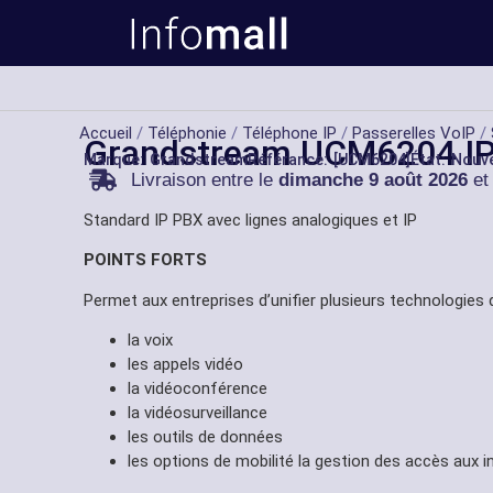
Accueil
/
Téléphonie
/
Téléphone IP
/
Passerelles VoIP
/
Grandstream UCM6204 I
Marque:
Grandstream
Référance: [UCM6204]
État: Nouv
Livraison entre le
dimanche 9 août 2026
et
Standard IP PBX avec lignes analogiques et IP
POINTS FORTS
Permet aux entreprises d’unifier plusieurs technologies
la voix
les appels vidéo
la vidéoconférence
la vidéosurveillance
les outils de données
les options de mobilité la gestion des accès aux 