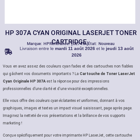
HP 307A CYAN ORIGINAL LASERJET TONER
CARTRIDGE
Marque:
HP
Référance: [CE741A]
État: Nouveau
Livraison entre le
mardi 11 août 2026
et le
jeudi 13 août
2026
Vous en avez assez des couleurs cyan fades et des cartouches non fiables
qui gâchent vos documents importants ? La
Cartouche de Toner LaserJet
Cyan Originale HP 307A
est la réponse pour des impressions
professionnelles d’une clarté et d’une vivacité exceptionnelles.
Elle vous offre des
couleurs cyan éclatantes et uniformes
, donnant à vos
graphiques, images et textes un impact visuel saisissant, page après page.
Imaginez la netteté de vos présentations et la brillance de vos supports
marketing !
Conçue spécifiquement pour votre imprimante HP LaserJet, cette cartouche