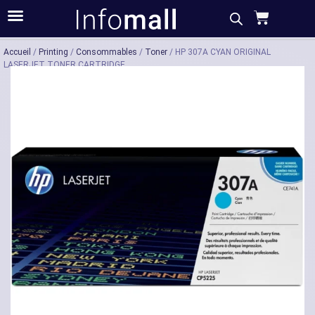
Acheter
Description
Caractéristiques
Accueil
/
Printing
/
Consommables
/
Toner
/ HP 307A CYAN ORIGINAL
LASERJET TONER CARTRIDGE