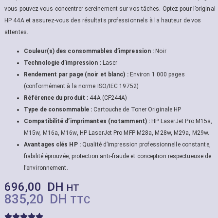
vous pouvez vous concentrer sereinement sur vos tâches. Optez pour l’original
HP 44A et assurez-vous des résultats professionnels à la hauteur de vos
attentes.
Couleur(s) des consommables d’impression :
Noir
Technologie d’impression :
Laser
Rendement par page (noir et blanc) :
Environ 1 000 pages
(conformément à la norme ISO/IEC 19752)
Référence du produit :
44A (CF244A)
Type de consommable :
Cartouche de Toner Originale HP
Compatibilité d’imprimantes (notamment) :
HP LaserJet Pro M15a,
M15w, M16a, M16w, HP LaserJet Pro MFP M28a, M28w, M29a, M29w.
Avantages clés HP :
Qualité d’impression professionnelle constante,
fiabilité éprouvée, protection anti-fraude et conception respectueuse de
l’environnement.
696,00
DH
HT
835,20
DH
TTC