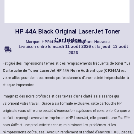
HP 44A Black Original LaserJet Toner
Cartridge
Marque:
HP
Référance: [CF244A]
État: Nouveau
Livraison entre le
mardi 11 août 2026
et le
jeudi 13 août
2026
Fatigué des impressions ternes et des remplacements fréquents de toner ? La
Cartouche de Toner LaserJet HP 44A Noire Authentique (CF244A)
est
votre alliée pour des documents professionnels d’une netteté irréprochable, à
chaque impression.
Imaginez des noirs profonds et des textes d’une clarté saisissante qui
valorisent votre travail. Grâce à sa formule exclusive, cette cartouche HP
originale vous offre une
qualité d’impression supérieure et constante
. Conçue en
parfaite synergie avec votre imprimante HP LaserJet, elle garantit une
fiabilité
sans faille
et une productivité accrue, minimisant les problèmes et les
réimpressions coûteuses. Avec un rendement standard d’environ 1 000 pages,