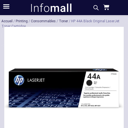
Acheter
Description
Caractéristiques
Accueil
/
Printing
/
Consommables
/
Toner
/ HP 44A Black Original LaserJet
Toner Cartridge