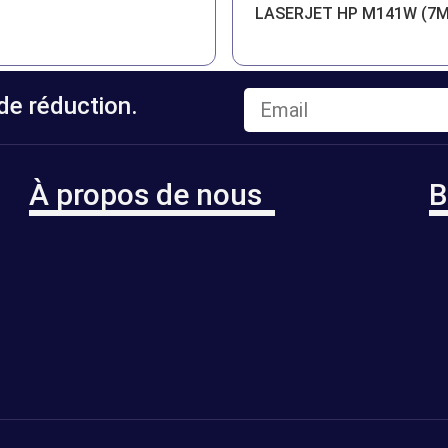
LASERJET HP M141W (7
e réduction.
À propos de nous
B