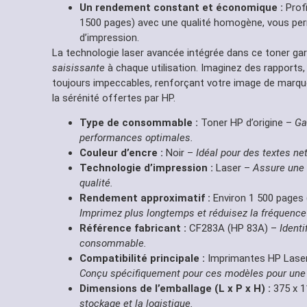
Un rendement constant et économique :
Profi
1500 pages) avec une qualité homogène, vous per
d’impression.
La technologie laser avancée intégrée dans ce toner gar
saisissante
à chaque utilisation. Imaginez des rapports
toujours impeccables, renforçant votre image de marque.
la sérénité offertes par HP.
Type de consommable :
Toner HP d’origine –
Ga
performances optimales.
Couleur d’encre :
Noir –
Idéal pour des textes n
Technologie d’impression :
Laser –
Assure une 
qualité.
Rendement approximatif :
Environ 1 500 pages 
Imprimez plus longtemps et réduisez la fréquenc
Référence fabricant :
CF283A (HP 83A) –
Ident
consommable.
Compatibilité principale :
Imprimantes HP Laser
Conçu spécifiquement pour ces modèles pour une i
Dimensions de l’emballage (L x P x H) :
375 x 
stockage et la logistique.