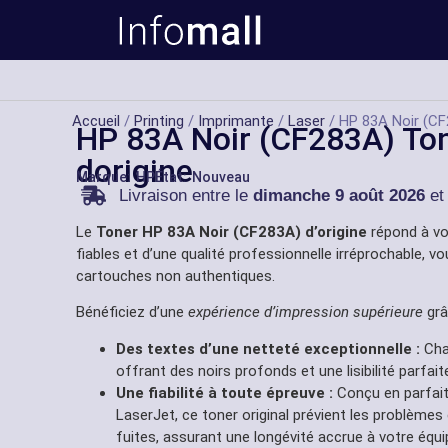
Accueil
/
Printing
/
Imprimante
/
Laser
/ HP 83A Noir (CF
HP 83A Noir (CF283A) To
dorigine
Marque:
HP
État: Nouveau
Livraison entre le
dimanche 9 août 2026
et
Le
Toner HP 83A Noir (CF283A) d’origine
répond à v
fiables et d’une qualité professionnelle irréprochable, vo
cartouches non authentiques.
Bénéficiez d’une
expérience d’impression supérieure
grâ
Des textes d’une netteté exceptionnelle :
Chaq
offrant des noirs profonds et une lisibilité parf
Une fiabilité à toute épreuve :
Conçu en parfait
LaserJet, ce toner original prévient les problèmes
fuites, assurant une longévité accrue à votre équ