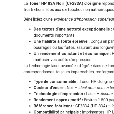
Le
Toner HP 83A Noir (CF283A) d’origine
répond 
frustrations liées aux cartouches non authentiques
Bénéficiez d’une
expérience d’impression supérieu
Des textes d’une netteté exceptionnelle :
C
documents importants.
Une fiabilité à toute épreuve :
Conçu en parf
bourrages ou les fuites, assurant une longév
Un rendement constant et économique :
P
maîtriser vos coûts d’impression.
La technologie laser avancée intégrée dans ce ton
correspondances toujours impeccables, renforçant v
Type de consommable :
Toner HP d’origine
Couleur d’encre :
Noir –
Idéal pour des text
Technologie d’impression :
Laser –
Assure 
Rendement approximatif :
Environ 1 500 pa
Référence fabricant :
CF283A (HP 83A) –
I
Compatibilité principale :
Imprimantes HP L