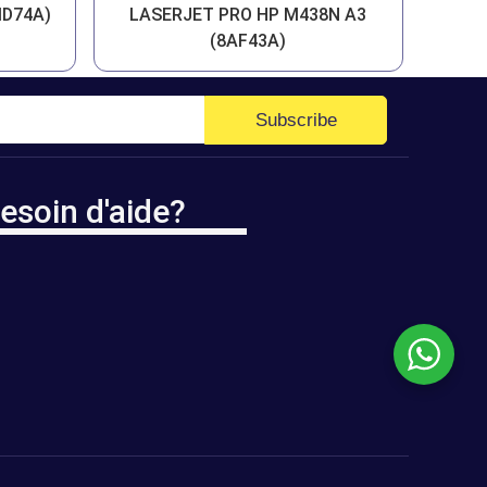
MD74A)
LASERJET PRO HP M438N A3
(8AF43A)
Subscribe
esoin d'aide?