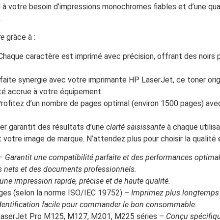
à votre besoin d’impressions monochromes fiables et d’une quali
.
re
grâce à :
haque caractère est imprimé avec précision, offrant des noirs pr
aite synergie avec votre imprimante HP LaserJet, ce toner origi
ité accrue à votre équipement.
rofitez d’un nombre de pages optimal (environ 1500 pages) ave
er garantit des résultats d’une
clarté saisissante
à chaque utilis
otre image de marque. N’attendez plus pour choisir la qualité e
 –
Garantit une compatibilité parfaite et des performances optima
es nets et des documents professionnels.
une impression rapide, précise et de haute qualité.
ges (selon la norme ISO/IEC 19752) –
Imprimez plus longtemps 
dentification facile pour commander le bon consommable.
aserJet Pro M125, M127, M201, M225 séries –
Conçu spécifiq