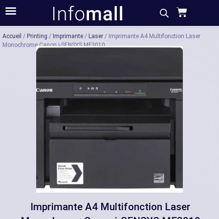
Acheter
Description
Caractéristiques
Accueil
/
Printing
/
Imprimante
/
Laser
/ Imprimante A4 Multifonction Laser
Monochrome Canon i-SENSYS MF3010
Imprimante A4 Multifonction Laser