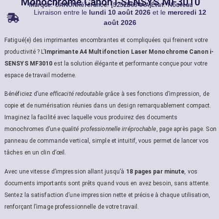
Monochrome Canon i-SENSYS MF3010
Marque:
CANON
Référance: [5252B034AA]
État: Nouveau
Livraison entre le
lundi 10 août 2026
et le
mercredi 12
août 2026
Fatigué(e) des imprimantes encombrantes et compliquées qui freinent votre
productivité ? L’
Imprimante A4 Multifonction Laser Monochrome Canon i-
SENSYS MF3010
est la solution élégante et performante conçue pour votre
espace de travail moderne.
Bénéficiez d’une
efficacité redoutable
grâce à ses fonctions d’impression, de
copie et de numérisation réunies dans un design remarquablement compact.
Imaginez la facilité avec laquelle vous produirez des documents
monochromes d’une
qualité professionnelle irréprochable
, page après page. Son
panneau de commande vertical, simple et intuitif, vous permet de lancer vos
tâches en un clin d’œil.
Avec une vitesse d’impression allant jusqu’à
18 pages par minute
, vos
documents importants sont prêts quand vous en avez besoin, sans attente.
Sentez la satisfaction d’une impression nette et précise à chaque utilisation,
renforçant l’image professionnelle de votre travail.