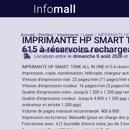
Accueil
/
Printing
/
Imprimante
/
Laser
/ IMPRIMANTE HP 
IMPRIMANTE HP SMART T
615 à réservoirs recharge
Marque:
HP
Référance: [Y0F71A]
État: Nouveau
Livraison entre le
dimanche 9 août 2026
et
IMPRIMANTE HP SMART TANK ALL IN ONE 615 à réservoi
Impression, copie, numérisation, télécopie, chargeur au
Vitesse d’impression noir: 22 pages/min (11 pages/min
Vitesse d’impression couleur: 16 pages/min (5 pages/m
Qualité d’impression noire: Jusqu’à 1 200 x 1 200 ppp re
Qualité d’impression couleur: Jusqu’à 4 800 x 1 200 ppp 
ordinateur et entrée 1 200 ppp)
Volume de pages mensuel recommandé: 400 à 800
Impression recto/verso: Manuelle (prise en charge des p
Fonctionne avec: 4 (1 bouteille d’encre noire, jeu de 3 bo