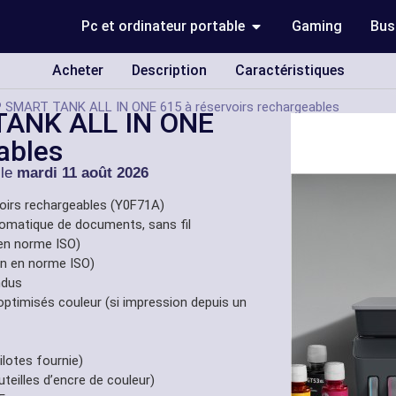
Pc et ordinateur portable
Gaming
Bus
Acheter
Description
Caractéristiques
SMART TANK ALL IN ONE 615 à réservoirs rechargeables
ANK ALL IN ONE
ables
 le
mardi 11 août 2026
rs rechargeables (Y0F71A)
tomatique de documents, sans fil
 en norme ISO)
in en norme ISO)
ndus
optimisés couleur (si impression depuis un
ilotes fournie)
uteilles d’encre de couleur)