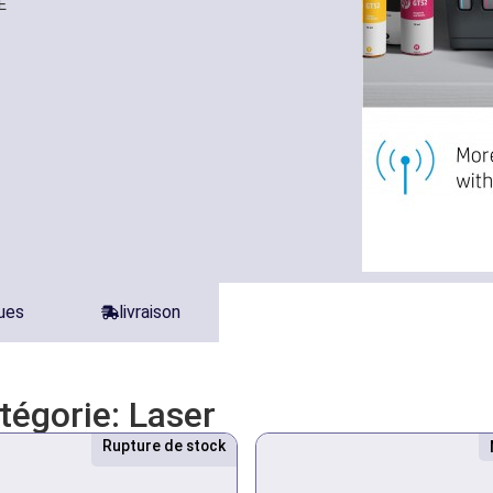
E
ques
livraison
atégorie:
Laser
Rupture de stock
Nouveau