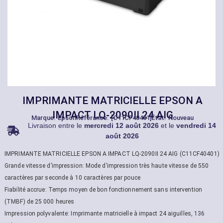
IMPRIMANTE MATRICIELLE EPSON A
IMPACT LQ-2090II 24 AIG
Marque:
Epson
Référance: [C11CF40401]
État: Nouveau
Livraison entre le
mercredi 12 août 2026
et le
vendredi 14
août 2026
IMPRIMANTE MATRICIELLE EPSON A IMPACT LQ-2090II 24 AIG (C11CF40401)
Grande vitesse d’impression: Mode d’impression très haute vitesse de 550
caractères par seconde à 10 caractères par pouce
Fiabilité accrue: Temps moyen de bon fonctionnement sans intervention
(TMBF) de 25 000 heures
Impression polyvalente: Imprimante matricielle à impact 24 aiguilles, 136