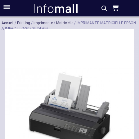
Acheter
Description
Caractéristiques
Accueil
/
Printing
/
Imprimante
/
Matricielle
/ IMPRIMANTE MATRICIELLE EPSON
A IMPACT LQ-2090II 24 AIG