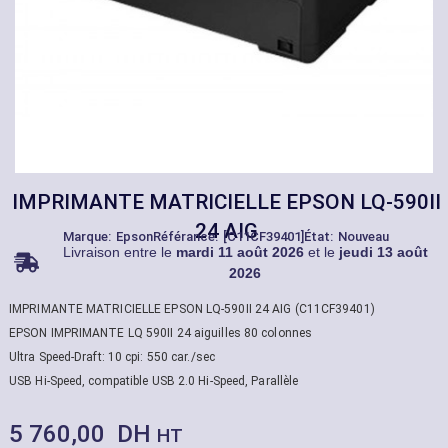
IMPRIMANTE MATRICIELLE EPSON LQ-590II
24 AIG
Marque:
Epson
Référance: [C11CF39401]
État: Nouveau
Livraison entre le
mardi 11 août 2026
et le
jeudi 13 août
2026
IMPRIMANTE MATRICIELLE EPSON LQ-590II 24 AIG (C11CF39401)
EPSON IMPRIMANTE LQ 590II 24 aiguilles 80 colonnes
Ultra Speed-Draft: 10 cpi: 550 car./sec
USB Hi-Speed, compatible USB 2.0 Hi-Speed, Parallèle
5 760,00
DH
HT