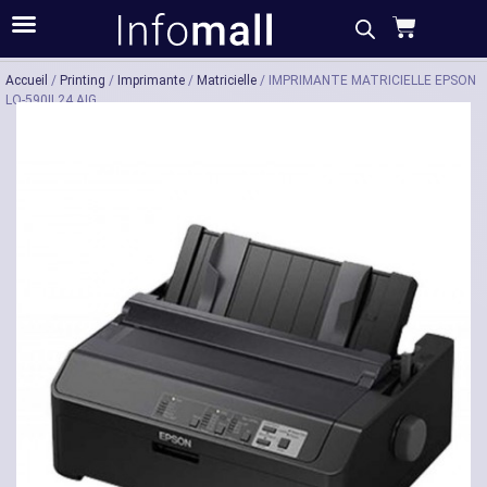
Acheter
Description
Caractéristiques
Accueil
/
Printing
/
Imprimante
/
Matricielle
/ IMPRIMANTE MATRICIELLE EPSON
LQ-590II 24 AIG