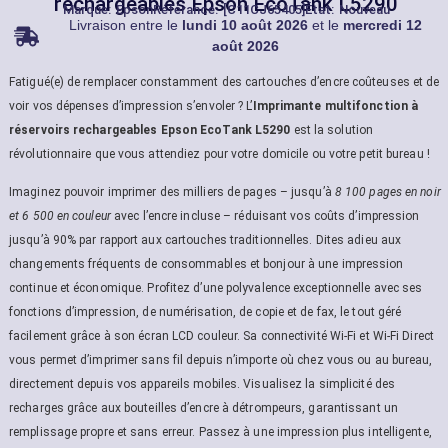
rechargeables Epson EcoTank L5290
Marque:
Epson
Référance: [C11CJ65405]
État: Nouveau
Livraison entre le
lundi 10 août 2026
et le
mercredi 12
août 2026
Fatigué(e) de remplacer constamment des cartouches d’encre coûteuses et de
voir vos dépenses d’impression s’envoler ? L’
Imprimante multifonction à
réservoirs rechargeables Epson EcoTank L5290
est la solution
révolutionnaire que vous attendiez pour votre domicile ou votre petit bureau !
Imaginez pouvoir imprimer des milliers de pages – jusqu’à
8 100 pages en noir
et 6 500 en couleur
avec l’encre incluse – réduisant vos coûts d’impression
jusqu’à 90% par rapport aux cartouches traditionnelles. Dites adieu aux
changements fréquents de consommables et bonjour à une impression
continue et économique. Profitez d’une polyvalence exceptionnelle avec ses
fonctions d’impression, de numérisation, de copie et de fax, le tout géré
facilement grâce à son écran LCD couleur. Sa connectivité Wi-Fi et Wi-Fi Direct
vous permet d’imprimer sans fil depuis n’importe où chez vous ou au bureau,
directement depuis vos appareils mobiles. Visualisez la simplicité des
recharges grâce aux bouteilles d’encre à détrompeurs, garantissant un
remplissage propre et sans erreur. Passez à une impression plus intelligente,