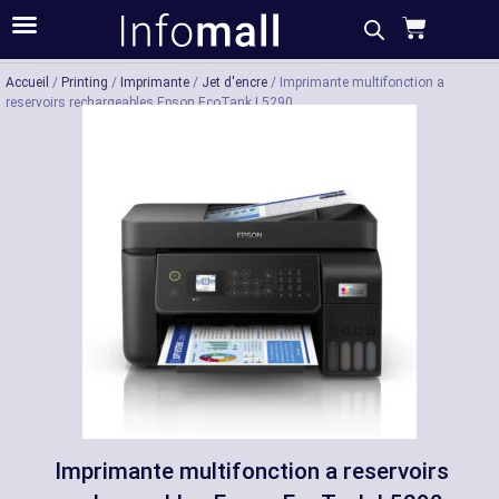
Acheter
Description
Caractéristiques
Accueil
/
Printing
/
Imprimante
/
Jet d'encre
/ Imprimante multifonction a
reservoirs rechargeables Epson EcoTank L5290
Imprimante multifonction a reservoirs