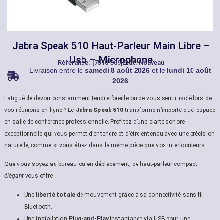
Jabra Speak 510 Haut-Parleur Main Libre –
Usb – Microphone
Référance: [7510-309]
État: Nouveau
Livraison entre le
samedi 8 août 2026
et le
lundi 10 août
2026
Fatigué de devoir constamment tendre l’oreille ou de vous sentir isolé lors de
vos réunions en ligne ? Le
Jabra Speak 510
transforme n’importe quel espace
en salle de conférence professionnelle. Profitez d’une clarté sonore
exceptionnelle qui vous permet d’entendre et d’être entendu avec une précision
naturelle, comme si vous étiez dans la même pièce que vos interlocuteurs.
Que vous soyez au bureau ou en déplacement, ce haut-parleur compact
élégant
vous offre :
Une
liberté totale
de mouvement grâce à sa connectivité sans fil
Bluetooth.
Une installation
Plug-and-Play
instantanée via USB pour une