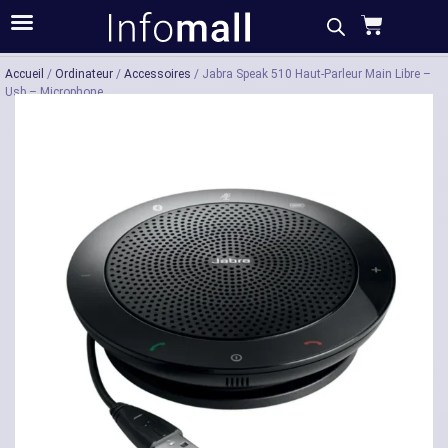
Acheter
Description
Caractéristiques
Accueil
/
Ordinateur
/
Accessoires
/ Jabra Speak 510 Haut-Parleur Main Libre –
Usb – Microphone