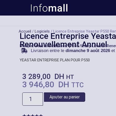
Accueil
/
Logiciels
/ Licence Entreprise Yeastar P550 Re
Licence Entreprise Yeast
Renouvellement Annuel
Marque:
Yeastar
Référance: [P550-Yearly-Licence-Rene
Livraison entre le
dimanche 9 août 2026
et
YEASTAR ENTREPRISE PLAN POUR P550
3 289,00
DH
HT
3 946,80
DH
TTC
Ajouter au panier