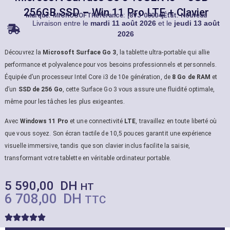
256GB SSD – Win 11 Pro LTE + Clavier
Marque:
MICROSOFT
Référance: [8VJ-00004]
État: Nouveau
Livraison entre le
mardi 11 août 2026
et le
jeudi 13 août
2026
Découvrez la
Microsoft Surface Go 3
, la tablette ultra-portable qui allie
performance et polyvalence pour vos besoins professionnels et personnels.
Équipée d’un processeur Intel Core i3 de 10e génération, de
8 Go de RAM
et
d’un
SSD de 256 Go
, cette Surface Go 3 vous assure une fluidité optimale,
même pour les tâches les plus exigeantes.
Avec
Windows 11 Pro
et une connectivité
LTE
, travaillez en toute liberté où
que vous soyez. Son écran tactile de 10,5 pouces garantit une expérience
visuelle immersive, tandis que son clavier inclus facilite la saisie,
transformant votre tablette en véritable ordinateur portable.
5 590,00
DH
HT
6 708,00
DH
TTC