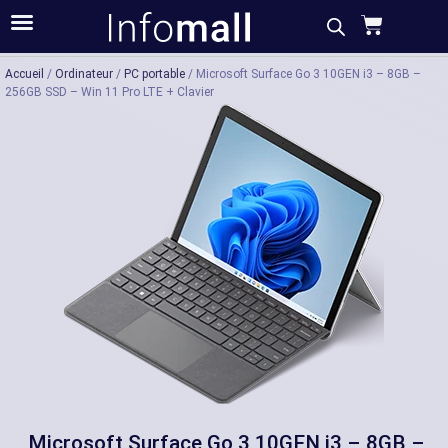
Acheter
Description
Caractéristiques
Accueil
/
Ordinateur
/
PC portable
/ Microsoft Surface Go 3 10GEN i3 – 8GB –
256GB SSD – Win 11 Pro LTE + Clavier
Microsoft Surface Go 3 10GEN i3 – 8GB –