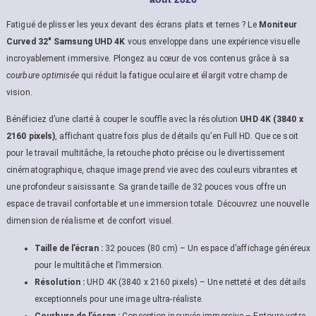
Fatigué de plisser les yeux devant des écrans plats et ternes ? Le
Moniteur
Curved 32″ Samsung UHD 4K
vous enveloppe dans une expérience visuelle
incroyablement immersive. Plongez au cœur de vos contenus grâce à sa
courbure optimisée
qui réduit la fatigue oculaire et élargit votre champ de
vision.
Bénéficiez d’une clarté à couper le souffle avec la résolution
UHD 4K (3840 x
2160 pixels)
, affichant quatre fois plus de détails qu’en Full HD. Que ce soit
pour le travail multitâche, la retouche photo précise ou le divertissement
cinématographique, chaque image prend vie avec des couleurs vibrantes et
une profondeur saisissante. Sa grande taille de 32 pouces vous offre un
espace de travail confortable et une immersion totale. Découvrez une nouvelle
dimension de réalisme et de confort visuel.
Taille de l’écran :
32 pouces (80 cm) – Un espace d’affichage généreux
pour le multitâche et l’immersion.
Résolution :
UHD 4K (3840 x 2160 pixels) – Une netteté et des détails
exceptionnels pour une image ultra-réaliste.
Courbure de l’écran :
Conception incurvée immersive – Entoure votre