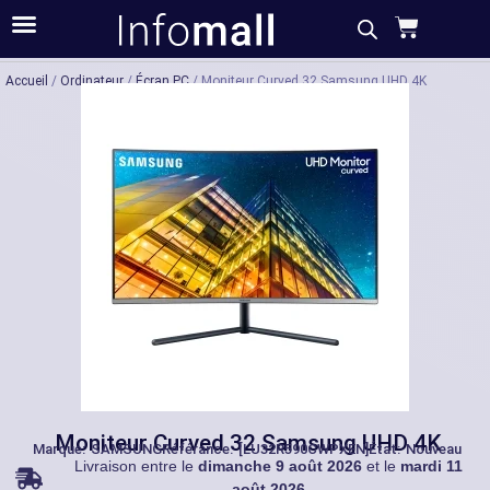
Acheter
Description
Caractéristiques
Accueil
/
Ordinateur
/
Écran PC
/ Moniteur Curved 32 Samsung UHD 4K
Moniteur Curved 32 Samsung UHD 4K
Marque:
SAMSUNG
Référance: [LU32R590CWPXEN]
État: Nouveau
Livraison entre le
dimanche 9 août 2026
et le
mardi 11
août 2026