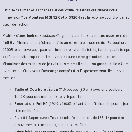
Fatigué des images saccadées et des couleurs ternes qui brisent votre
immersion ? Le
Moniteur MSI 32 Optix G32C4
est la réponse pour plonger au
cœur de l’action.
Profitez d’une fluidité
exceptionnelle
grâce à son taux de rafraîchissement de
165 Hz
, éliminant les déchirures d’écran et les ralentissements. Sa courbure
1500R vous enveloppe pour une immersion visuelle totale, tandis que le temps
de réponse ultra-rapide de 1 ms vous assure de réagir instantanément.
Visualisez des mondes de jeu vibrants et détaillés sur sa grande dalle VA de
32 pouces. Offrez-vous l’avantage compétitif et l’expérience visuelle que vous
méritez.
Taille et Courbure :
Écran 31.5 pouces (80 cm) avec une courbure
1500R pour une immersion enveloppante.
Résolution :
Full HD (1920 x 1080) offrant des détails nets pour le jeu
et le multimédia.
Fluidité Supérieure :
Taux de rafraîchissement de 165 Hz pour des
mouvements ultra-fluides, sans flou cinétique.
Réactivité Instantanée :
Temps de réponse de 1 ms (MPRT) pour