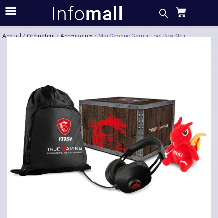
Acheter
Description
Caractéristiques
Accueil
/
Ordinateur
/
Accessoires
/ Msi Casque Gamer Loot Box Noir