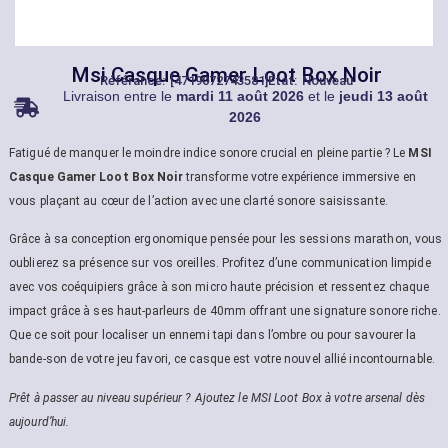
Msi Casque Gamer Loot Box Noir
Référance: [4719072743581]
État: Nouveau
Livraison entre le
mardi 11 août 2026
et le
jeudi 13 août
2026
Fatigué de manquer le moindre indice sonore crucial en pleine partie ? Le
MSI
Casque Gamer Loot Box Noir
transforme votre expérience immersive en
vous plaçant au cœur de l’action avec une clarté sonore saisissante.
Grâce à sa conception ergonomique pensée pour les sessions marathon, vous
oublierez sa présence sur vos oreilles. Profitez d’une communication limpide
avec vos coéquipiers grâce à son micro haute précision et ressentez chaque
impact grâce à ses haut-parleurs de 40mm offrant une signature sonore riche.
Que ce soit pour localiser un ennemi tapi dans l’ombre ou pour savourer la
bande-son de votre jeu favori, ce casque est votre nouvel allié incontournable.
Prêt à passer au niveau supérieur ? Ajoutez le MSI Loot Box à votre arsenal dès
aujourd’hui.