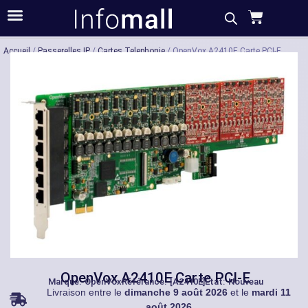
Acheter
Description
Caractéristiques
Accueil
/
Passerelles IP
/
Cartes Telephonie
/ OpenVox A2410E Carte PCI-E
OpenVox A2410E Carte PCI-E
Marque:
OpenVox
Référance: [A2410E]
État: Nouveau
Livraison entre le
dimanche 9 août 2026
et le
mardi 11
août 2026