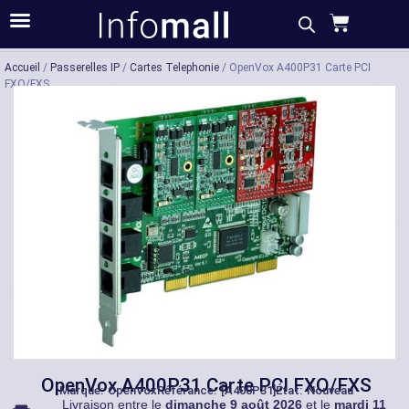
Acheter
Description
Caractéristiques
Accueil
/
Passerelles IP
/
Cartes Telephonie
/ OpenVox A400P31 Carte PCI
FXO/FXS
OpenVox A400P31 Carte PCI FXO/FXS
Marque:
OpenVox
Référance: [A400P31]
État: Nouveau
Livraison entre le
dimanche 9 août 2026
et le
mardi 11