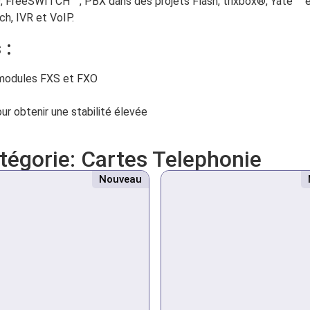
, FreeSWITCH ™, PBX dans des projets Flash, trixbox®, Yate ™ et
ch, IVR et VoIP.
 :
 modules FXS et FXO
our obtenir une stabilité élevée
atégorie:
Cartes Telephonie
Nouveau