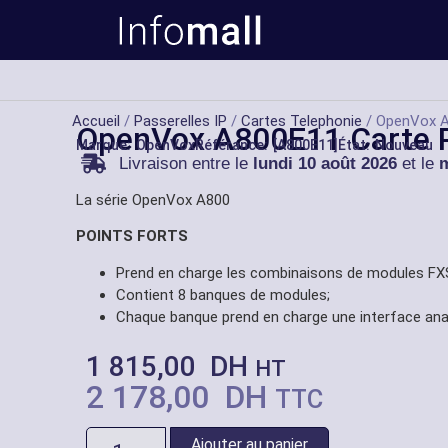
Accueil
/
Passerelles IP
/
Cartes Telephonie
/ OpenVox A
OpenVox A800E11 Carte 
Marque:
OpenVox
Référance: [A800E11]
État: Nouveau
Livraison entre le
lundi 10 août 2026
et le
m
La série OpenVox A800
POINTS FORTS
Prend en charge les combinaisons de modules FXS 
Contient 8 banques de modules;
Chaque banque prend en charge une interface ana
1 815,00
DH
HT
2 178,00
DH
TTC
Ajouter au panier