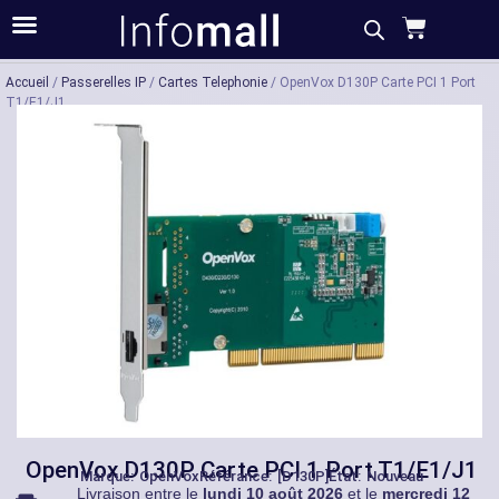
Acheter
Description
Caractéristiques
Accueil
/
Passerelles IP
/
Cartes Telephonie
/ OpenVox D130P Carte PCI 1 Port
T1/E1/J1
OpenVox D130P Carte PCI 1 Port T1/E1/J1
Marque:
OpenVox
Référance: [D130P]
État: Nouveau
Livraison entre le
lundi 10 août 2026
et le
mercredi 12