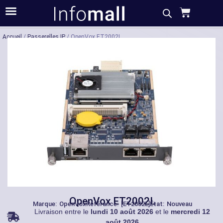
Acheter
Description
Caractéristiques
Accueil
/
Passerelles IP
/ OpenVox ET2002L
OpenVox ET2002L
Marque:
OpenVox
Référance: [ET2002L]
État: Nouveau
Livraison entre le
lundi 10 août 2026
et le
mercredi 12
août 2026