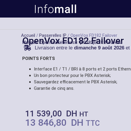
Accueil
/
Passerelles IP
/ OpenVox FD182 Failover
OpenVox FD182 Failover
Marque:
OpenVox
Référance: [FD182]
État: Nouveau
Livraison entre le
dimanche 9 août 2026
et
POINTS FORTS
Interface E1 / T1 / BRI à 8 ports et 2 ports Ethern
Un bon protecteur pour le PBX Asterisk;
Sauvegardez efficacement le PBX Asterisk;
Garantie de cinq ans.
11 539,00
DH
HT
13 846,80
DH
TTC