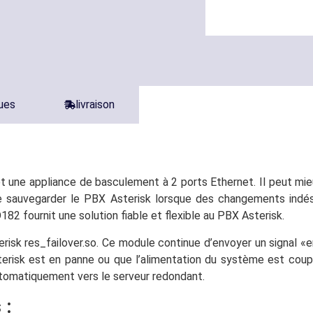
ques
livraison
t une appliance de basculement à 2 ports Ethernet. Il peut mi
 de sauvegarder le PBX Asterisk lorsque des changements indé
82 fournit une solution fiable et flexible au PBX Asterisk.
isk res_failover.so. Ce module continue d’envoyer un signal «
sterisk est en panne ou que l’alimentation du système est cou
utomatiquement vers le serveur redondant.
 :