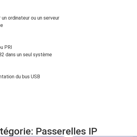
r un ordinateur ou un serveur
ie
ou PRI
182 dans un seul système
entation du bus USB
atégorie:
Passerelles IP