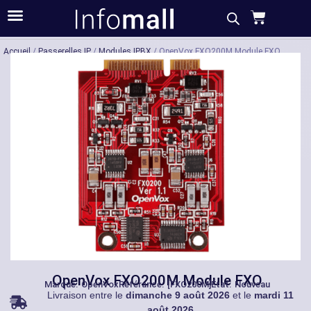
Acheter
Description
Caractéristiques
Accueil
/
Passerelles IP
/
Modules IPBX
/ OpenVox FXO200M Module FXO
OpenVox FXO200M Module FXO
Marque:
OpenVox
Référance: [FXO200M]
État: Nouveau
Livraison entre le
dimanche 9 août 2026
et le
mardi 11
août 2026