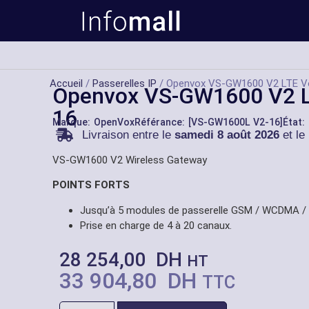
Accueil
/
Passerelles IP
/ Openvox VS-GW1600 V2 LTE V
Openvox VS-GW1600 V2 L
16
Marque:
OpenVox
Référance: [VS-GW1600L V2-16]
État:
Livraison entre le
samedi 8 août 2026
et le
VS-GW1600 V2 Wireless Gateway
POINTS FORTS
Jusqu’à 5 modules de passerelle GSM / WCDMA / 
Prise en charge de 4 à 20 canaux.
28 254,00
DH
HT
33 904,80
DH
TTC