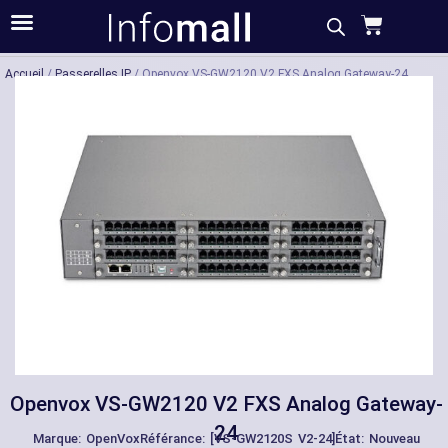
Acheter
Description
Caractéristiques
Accueil
/
Passerelles IP
/ Openvox VS-GW2120 V2 FXS Analog Gateway-24
Openvox VS-GW2120 V2 FXS Analog Gateway-
24
Marque:
OpenVox
Référance: [VS-GW2120S V2-24]
État: Nouveau