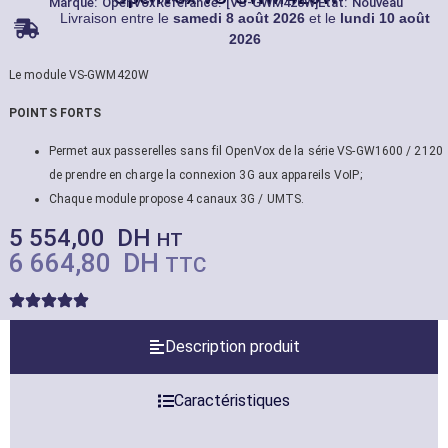
Marque:
OpenVox
Référance: [VS-GWM420W]
État: Nouveau
Livraison entre le
samedi 8 août 2026
et le
lundi 10 août
2026
Le module VS-GWM420W
POINTS FORTS
Permet aux passerelles sans fil OpenVox de la série VS-GW1600 / 2120
de prendre en charge la connexion 3G aux appareils VoIP;
Chaque module propose 4 canaux 3G / UMTS.
5 554,00
DH
HT
6 664,80
DH
TTC
Description produit
Caractéristiques