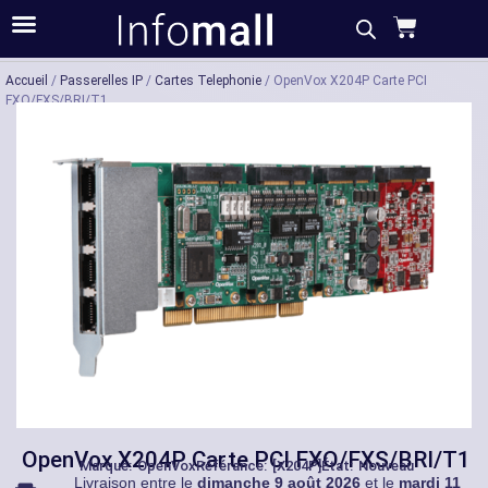
Acheter
Description
Caractéristiques
Accueil
/
Passerelles IP
/
Cartes Telephonie
/ OpenVox X204P Carte PCI
FXO/FXS/BRI/T1
OpenVox X204P Carte PCI FXO/FXS/BRI/T1
Marque:
OpenVox
Référance: [X204P]
État: Nouveau
Livraison entre le
dimanche 9 août 2026
et le
mardi 11