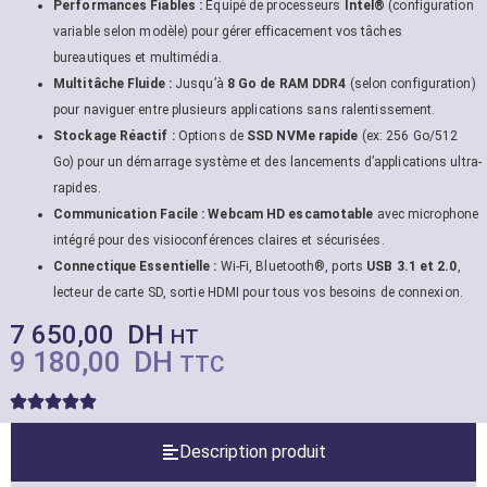
Performances Fiables :
Équipé de processeurs
Intel®
(configuration
variable selon modèle) pour gérer efficacement vos tâches
bureautiques et multimédia.
Multitâche Fluide :
Jusqu’à
8 Go de RAM DDR4
(selon configuration)
pour naviguer entre plusieurs applications sans ralentissement.
Stockage Réactif :
Options de
SSD NVMe rapide
(ex: 256 Go/512
Go) pour un démarrage système et des lancements d’applications ultra-
rapides.
Communication Facile :
Webcam HD escamotable
avec microphone
intégré pour des visioconférences claires et sécurisées.
Connectique Essentielle :
Wi-Fi, Bluetooth®, ports
USB 3.1 et 2.0
,
lecteur de carte SD, sortie HDMI pour tous vos besoins de connexion.
7 650,00
DH
HT
9 180,00
DH
TTC
Description produit