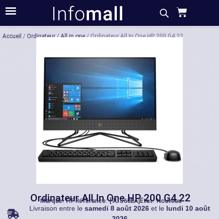
Acheter
Description
Caractéristiques
Accueil
/
Ordinateur
/
All in one
/ Ordinateur All In One HP 200 G4 22
Ordinateur All In One HP 200 G4 22
Marque:
HP
Référance: [9US60EA]
État: Nouveau
Livraison entre le
samedi 8 août 2026
et le
lundi 10 août
2026