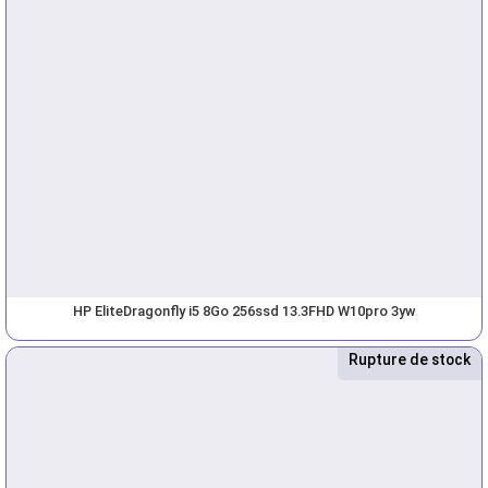
HP EliteDragonfly i5 8Go 256ssd 13.3FHD W10pro 3yw
Rupture de stock
Nouveau