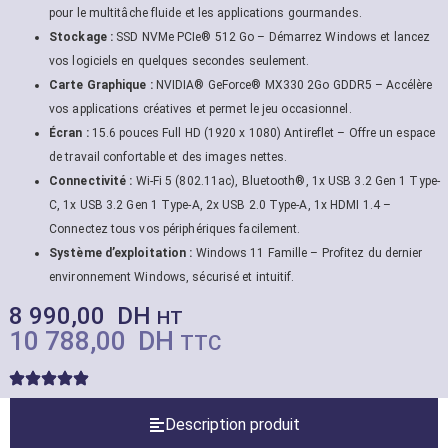
pour le multitâche fluide et les applications gourmandes.
Stockage :
SSD NVMe PCIe® 512 Go – Démarrez Windows et lancez
vos logiciels en quelques secondes seulement.
Carte Graphique :
NVIDIA® GeForce® MX330 2Go GDDR5 – Accélère
vos applications créatives et permet le jeu occasionnel.
Écran :
15.6 pouces Full HD (1920 x 1080) Antireflet – Offre un espace
de travail confortable et des images nettes.
Connectivité :
Wi-Fi 5 (802.11ac), Bluetooth®, 1x USB 3.2 Gen 1 Type-
C, 1x USB 3.2 Gen 1 Type-A, 2x USB 2.0 Type-A, 1x HDMI 1.4 –
Connectez tous vos périphériques facilement.
Système d’exploitation :
Windows 11 Famille – Profitez du dernier
environnement Windows, sécurisé et intuitif.
8 990,00
DH
HT
10 788,00
DH
TTC
Description produit