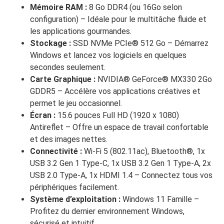
Mémoire RAM :
8 Go DDR4 (ou 16Go selon
configuration) – Idéale pour le multitâche fluide et
les applications gourmandes.
Stockage :
SSD NVMe PCIe® 512 Go – Démarrez
Windows et lancez vos logiciels en quelques
secondes seulement.
Carte Graphique :
NVIDIA® GeForce® MX330 2Go
GDDR5 – Accélère vos applications créatives et
permet le jeu occasionnel.
Écran :
15.6 pouces Full HD (1920 x 1080)
Antireflet – Offre un espace de travail confortable
et des images nettes.
Connectivité :
Wi-Fi 5 (802.11ac), Bluetooth®, 1x
USB 3.2 Gen 1 Type-C, 1x USB 3.2 Gen 1 Type-A, 2x
USB 2.0 Type-A, 1x HDMI 1.4 – Connectez tous vos
périphériques facilement.
Système d’exploitation :
Windows 11 Famille –
Profitez du dernier environnement Windows,
sécurisé et intuitif.