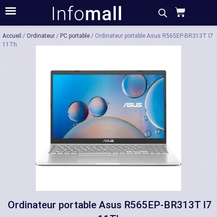
Acheter
Description
Caractéristiques
Accueil
/
Ordinateur
/
PC portable
/ Ordinateur portable Asus R565EP-BR313T I7
11Th
Ordinateur portable Asus R565EP-BR313T I7