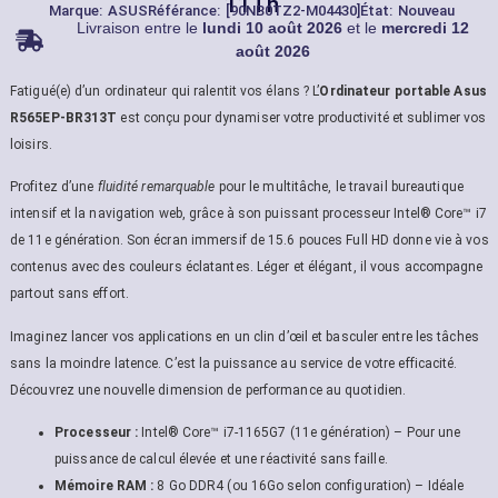
11Th
Marque:
ASUS
Référance: [90NB0TZ2-M04430]
État: Nouveau
Livraison entre le
lundi 10 août 2026
et le
mercredi 12
août 2026
Fatigué(e) d’un ordinateur qui ralentit vos élans ? L’
Ordinateur portable Asus
R565EP-BR313T
est conçu pour dynamiser votre productivité et sublimer vos
loisirs.
Profitez d’une
fluidité remarquable
pour le multitâche, le travail bureautique
intensif et la navigation web, grâce à son puissant processeur Intel® Core™ i7
de 11e génération. Son écran immersif de 15.6 pouces Full HD donne vie à vos
contenus avec des couleurs éclatantes. Léger et élégant, il vous accompagne
partout sans effort.
Imaginez lancer vos applications en un clin d’œil et basculer entre les tâches
sans la moindre latence. C’est la puissance au service de votre efficacité.
Découvrez une nouvelle dimension de performance au quotidien.
Processeur :
Intel® Core™ i7-1165G7 (11e génération) – Pour une
puissance de calcul élevée et une réactivité sans faille.
Mémoire RAM :
8 Go DDR4 (ou 16Go selon configuration) – Idéale