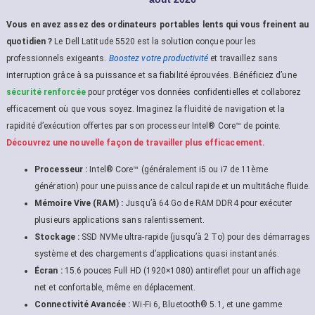
Vous en avez assez des ordinateurs portables lents qui vous freinent au
quotidien ?
Le Dell Latitude 5520 est la solution conçue pour les
professionnels exigeants.
Boostez votre productivité
et travaillez sans
interruption grâce à sa puissance et sa fiabilité éprouvées. Bénéficiez d’une
sécurité renforcée
pour protéger vos données confidentielles et collaborez
efficacement où que vous soyez. Imaginez la fluidité de navigation et la
rapidité d’exécution offertes par son processeur Intel® Core™ de pointe.
Découvrez une nouvelle façon de travailler plus efficacement.
Processeur :
Intel® Core™ (généralement i5 ou i7 de 11ème
génération) pour une puissance de calcul rapide et un multitâche fluide.
Mémoire Vive (RAM) :
Jusqu’à 64 Go de RAM DDR4 pour exécuter
plusieurs applications sans ralentissement.
Stockage :
SSD NVMe ultra-rapide (jusqu’à 2 To) pour des démarrages
système et des chargements d’applications quasi instantanés.
Écran :
15.6 pouces Full HD (1920×1080) antireflet pour un affichage
net et confortable, même en déplacement.
Connectivité Avancée :
Wi-Fi 6, Bluetooth® 5.1, et une gamme