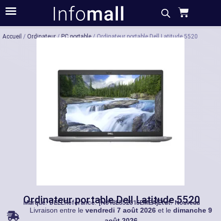
Acheter
Description
Caractéristiques
Accueil
/
Ordinateur
/
PC portable
/ Ordinateur portable Dell Latitude 5520
Ordinateur portable Dell Latitude 5520
Marque:
DELL
Référance: [N018L552015EMEA]
État: Nouveau
Livraison entre le
vendredi 7 août 2026
et le
dimanche 9
août 2026