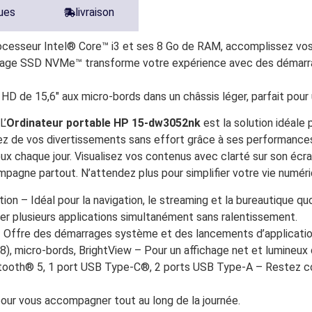
ques
livraison
ocesseur Intel® Core™ i3 et ses 8 Go de RAM, accomplissez vos tâ
ockage SSD NVMe™ transforme votre expérience avec des démarrag
n HD de 15,6″ aux micro-bords dans un châssis léger, parfait pour
L’
Ordinateur portable HP 15-dw3052nk
est la solution idéale
tez de vos divertissements sans effort grâce à ses performance
x chaque jour. Visualisez vos contenus avec clarté sur son écr
mpagne partout. N’attendez plus pour simplifier votre vie numéri
on – Idéal pour la navigation, le streaming et la bureautique qu
 plusieurs applications simultanément sans ralentissement.
fre des démarrages système et des lancements d’application
), micro-bords, BrightView – Pour un affichage net et lumineux
tooth® 5, 1 port USB Type-C®, 2 ports USB Type-A – Restez c
our vous accompagner tout au long de la journée.