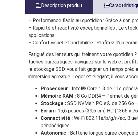
Description produit
Caractéristi
– Performance fiable au quotidien : Grâce à son pr
– Rapidité et réactivité exceptionnelles : Le st
applications.
– Confort visuel et portabilité : Profitez d’un écra
Fatigué des lenteurs qui freinent votre quotidien ? 
tâches bureautiques, naviguez sur le web et profi
le stockage SSD, vous fait gagner un temps précieu
immersion agréable. Léger et élégant, il vous acco
Processeur :
Intel® Core™ i3 de 11e générati
Mémoire RAM :
8 Go DDR4 – Permet de gérer
Stockage :
SSD NVMe™ PCIe® de 256 Go – Of
Écran :
15,6 pouces (39,6 cm) HD (1366 x 768
Connectivité :
Wi-Fi 802.11a/b/g/n/ac, Blue
périphériques.
Autonomie :
Batterie longue durée conçue p