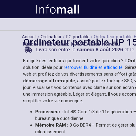
Accueil
/
Ordinateur
/
PC portable
/ Ordinateur portable
Ordinateur portable HP 
Marque:
HP
Référance: [600S4EA]
État: Nouveau
Livraison entre le
samedi 8 août 2026
et le
Fatigué des lenteurs qui freinent votre quotidien ? L’
Ord
solution idéale pour
retrouver fluidité et efficacité
. Gére
web et profitez de vos divertissements sans effort grâ
démarrage ultra-rapide
, assuré par le stockage SSD,
jour. Visualisez vos contenus avec clarté sur son écran
une immersion agréable. Léger et élégant, il vous acco
simplifier votre vie numérique.
Processeur :
Intel® Core™ i3 de 11e génération – I
bureautique quotidienne.
Mémoire RAM :
8 Go DDR4 – Permet de gérer plu
ralentissement.