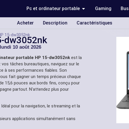
Pc et ordinateur portable
Gaming
Bus
Acheter
Description
Caractéristiques
 HP 15-dw3052nk
15-dw3052nk
lundi 10 août 2026
inateur portable HP 15-dw3052nk
est la
z vos tâches bureautiques, naviguez sur le
ce à ses performances fiables. Son
 vous fait gagner un temps précieux chaque
 de 15,6 pouces aux bords fins, conçu pour
mpagne partout. N’attendez plus pour
déal pour la navigation, le streaming et la
sieurs applications simultanément sans