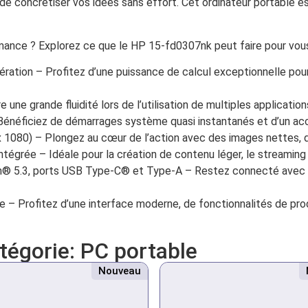
de concrétiser vos idées sans effort. Cet ordinateur portable es
mance ? Explorez ce que le HP 15-fd0307nk peut faire pour vou
ation – Profitez d’une puissance de calcul exceptionnelle pour
ne grande fluidité lors de l’utilisation de multiples applicati
ficiez de démarrages système quasi instantanés et d’un accès 
 1080) – Plongez au cœur de l’action avec des images nettes, de
ntégrée – Idéale pour la création de contenu léger, le streaming
h® 5.3, ports USB Type-C® et Type-A – Restez connecté avec de
 – Profitez d’une interface moderne, de fonctionnalités de prod
atégorie:
PC portable
Nouveau