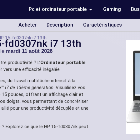
Pc et ordinateur portable
Gaming
Bus
Acheter
Description
Caractéristiques
HP 15-fd0307nk i7 13th
5-fd0307nk i7 13th
 le
mardi 11 août 2026
re productivité ? L’
Ordinateur portable
 vers une efficacité inégalée.
s, du travail multitâche intensif à la
e™ i7 de 13ème génération
. Visualisez vos
 15 pouces, offrant un affichage clair et
e vos doigts, vous permettant de concrétiser
 allié pour une productivité décuplée et une
 ? Explorez ce que le HP 15-fd0307nk peut