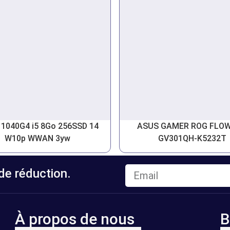
 1040G4 i5 8Go 256SSD 14
ASUS GAMER ROG FLOW
W10p WWAN 3yw
GV301QH-K5232T
e réduction.
À propos de nous
B