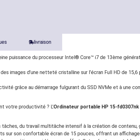
ques
livraison
leine puissance du processeur Intel® Core™ i7 de 13ème générati
des images d’une netteté cristalline sur l’écran Full HD de 15,6
oductivité grâce au démarrage fulgurant du SSD NVMe et à une c
t votre productivité ? L’
Ordinateur portable HP 15-fd0307nk 
 tâches, du travail multitâche intensif à la création de contenu,
ts sur son confortable écran de 15 pouces, offrant un affichage c