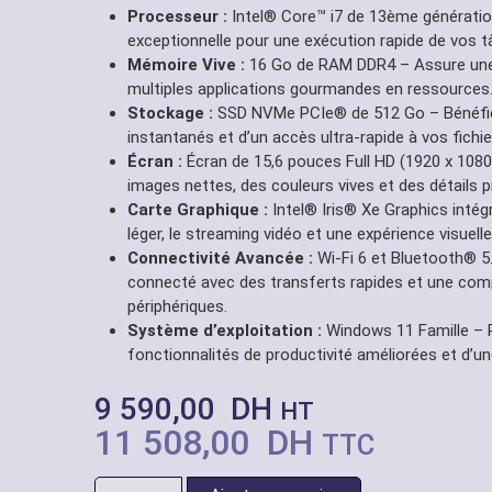
Processeur :
Intel® Core™ i7 de 13ème génération
exceptionnelle pour une exécution rapide de vos t
Mémoire Vive :
16 Go de RAM DDR4 – Assure une gr
multiples applications gourmandes en ressources
Stockage :
SSD NVMe PCIe® de 512 Go – Bénéfic
instantanés et d’un accès ultra-rapide à vos fichie
Écran :
Écran de 15,6 pouces Full HD (1920 x 1080
images nettes, des couleurs vives et des détails p
Carte Graphique :
Intel® Iris® Xe Graphics intég
léger, le streaming vidéo et une expérience visuell
Connectivité Avancée :
Wi-Fi 6 et Bluetooth® 5
connecté avec des transferts rapides et une comp
périphériques.
Système d’exploitation :
Windows 11 Famille – P
fonctionnalités de productivité améliorées et d’un
9 590,00
DH
HT
11 508,00
DH
TTC