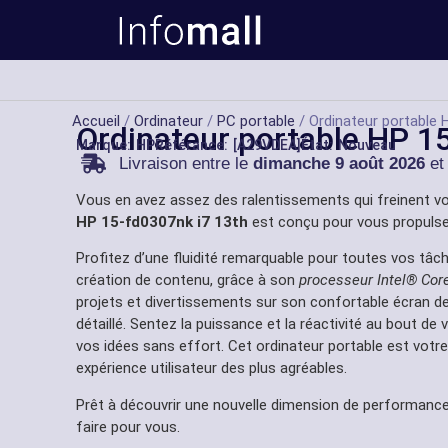
Accueil
/
Ordinateur
/
PC portable
/ Ordinateur portable 
Ordinateur portable HP 1
Marque:
HP
Référance: [A29VDEA]
État: Nouveau
Livraison entre le
dimanche 9 août 2026
et
Vous en avez assez des ralentissements qui freinent vot
HP 15-fd0307nk i7 13th
est conçu pour vous propulser
Profitez d’une fluidité remarquable pour toutes vos tâche
création de contenu, grâce à son
processeur Intel® Cor
projets et divertissements sur son confortable écran de
détaillé. Sentez la puissance et la réactivité au bout d
vos idées sans effort. Cet ordinateur portable est votre
expérience utilisateur des plus agréables.
Prêt à découvrir une nouvelle dimension de performance
faire pour vous.