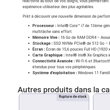
réactivité au bout de vos doigts, vous permettant 
expérience utilisateur des plus agréables.
Prêt à découvrir une nouvelle dimension de perfor
Processeur :
Intel® Core™ i7 de 13ème génér
multitâche sans effort.
Mémoire Vive :
16 Go de RAM DDR4 – Assure u
Stockage :
SSD NVMe PCIe® de 512 Go – Béné
Écran :
Écran de 15,6 pouces Full HD (1920 x
Carte Graphique :
Intel® Iris® Xe Graphics i
Connectivité Avancée :
Wi-Fi 6 et Bluetoot
étendue pour tous vos périphériques.
Système d’exploitation :
Windows 11 Famille
Autres produits dans la c
Rupture de stock
Nouveau