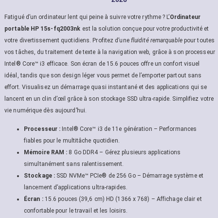
Fatigué d’un ordinateur lent qui peine à suivre votre rythme ? L’
Ordinateur
portable HP 15s-fq2003nk
est la solution conçue pour votre productivité et
votre divertissement quotidiens. Profitez d’une
fluidité remarquable
pour toutes
vos tâches, du traitement de texte à la navigation web, grâce à son processeur
Intel® Core™ i3 efficace. Son écran de 15.6 pouces offre un confort visuel
idéal, tandis que son design léger vous permet de l’emporter partout sans
effort. Visualisez un démarrage quasi instantané et des applications qui se
lancent en un clin d’œil grâce à son stockage SSD ultra-rapide. Simplifiez votre
vie numérique dès aujourd’hui.
Processeur :
Intel® Core™ i3 de 11e génération – Performances
fiables pour le multitâche quotidien.
Mémoire RAM :
8 Go DDR4 – Gérez plusieurs applications
simultanément sans ralentissement.
Stockage :
SSD NVMe™ PCIe® de 256 Go – Démarrage système et
lancement d’applications ultra-rapides.
Écran :
15.6 pouces (39,6 cm) HD (1366 x 768) – Affichage clair et
confortable pour le travail et les loisirs.