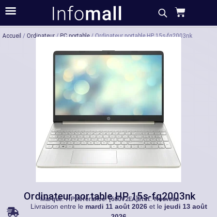
Acheter
Description
Caractéristiques
Accueil
/
Ordinateur
/
PC portable
/ Ordinateur portable HP 15s-fq2003nk
Ordinateur portable HP 15s-fq2003nk
Marque:
HP
Référance: [600V2EA]
État: Nouveau
Livraison entre le
mardi 11 août 2026
et le
jeudi 13 août
2026