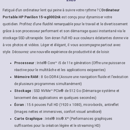
Fatigué d’un ordinateur lent qui peine à suivre votre rythme ? L’
Ordinateur
Portable HP Pavilion 15-eg0002nk
est conçu pour dynamiser votre
quotidien. Profitez d’une
fluidité remarquable
pour le travail et le divertissement
grâce à son processeur performant et son démarrage quasi instantané via le
stockage SSD ultrarapide. Son écran Full HD aux couleurs éclatantes donne vie
à vos photos et vidéos. Léger et élégant, il vous accompagne partout avec
style. Découvrez une nouvelle expérience de productivité et de loisir.
Processeur :
Intel® Core™ i5 de 11e génération (Offre une puissance
réactive pour le multitâche et les applications exigeantes)
Mémoire RAM :
8 Go DDR4 (Assure une navigation fluide et l’exécution
de plusieurs programmes simultanément)
Stockage :
SSD NVMe™ PCIe® de 512 Go (Démarrage système et
lancement des applications en quelques secondes)
Écran :
15.6 pouces Full HD (1920 x 1080), micro-bords, antireflet
(Images nettes et immersives, confort visuel amélioré)
Carte Graphique :
Intel® Iris® Xᵉ (Performances graphiques
suffisantes pour la création légère et le streaming HD)