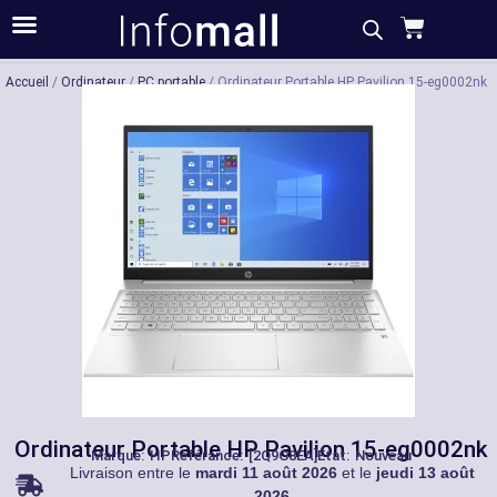
Acheter
Description
Caractéristiques
Accueil
/
Ordinateur
/
PC portable
/ Ordinateur Portable HP Pavilion 15-eg0002nk
Ordinateur Portable HP Pavilion 15-eg0002nk
Marque:
HP
Référance: [2Q9G8EA]
État: Nouveau
Livraison entre le
mardi 11 août 2026
et le
jeudi 13 août
2026