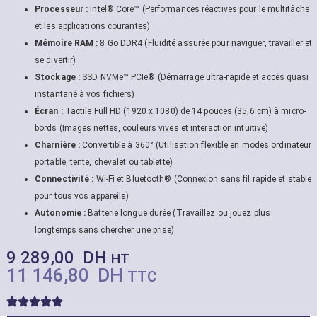
Processeur :
Intel® Core™ (Performances réactives pour le multitâche
et les applications courantes)
Mémoire RAM :
8 Go DDR4 (Fluidité assurée pour naviguer, travailler et
se divertir)
Stockage :
SSD NVMe™ PCIe® (Démarrage ultra-rapide et accès quasi
instantané à vos fichiers)
Écran :
Tactile Full HD (1920 x 1080) de 14 pouces (35,6 cm) à micro-
bords (Images nettes, couleurs vives et interaction intuitive)
Charnière :
Convertible à 360° (Utilisation flexible en modes ordinateur
portable, tente, chevalet ou tablette)
Connectivité :
Wi-Fi et Bluetooth® (Connexion sans fil rapide et stable
pour tous vos appareils)
Autonomie :
Batterie longue durée (Travaillez ou jouez plus
longtemps sans chercher une prise)
9 289,00
DH
HT
11 146,80
DH
TTC