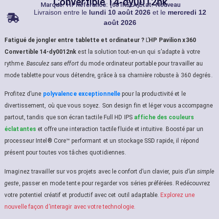
Convertible 14-dy0012nk
Marque:
HP
Référance: [601K5EA]
État: Nouveau
Livraison entre le
lundi 10 août 2026
et le
mercredi 12
août 2026
Fatigué de jongler entre tablette et ordinateur ?
L’
HP Pavilion x360
Convertible 14-dy0012nk
est la solution tout-en-un qui s’adapte à votre
rythme.
Basculez sans effort
du mode ordinateur portable pour travailler au
mode tablette pour vous détendre, grâce à sa charnière robuste à 360 degrés.
Profitez d’une
polyvalence exceptionnelle
pour la productivité et le
divertissement, où que vous soyez. Son design fin et léger vous accompagne
partout, tandis que son écran tactile Full HD IPS
affiche des couleurs
éclatantes
et offre une interaction tactile fluide et intuitive. Boosté par un
processeur Intel® Core™ performant et un stockage SSD rapide, il répond
présent pour toutes vos tâches quotidiennes.
Imaginez travailler sur vos projets avec le confort d’un clavier, puis
d’un simple
geste
, passer en mode tente pour regarder vos séries préférées. Redécouvrez
votre potentiel créatif et productif avec cet outil adaptable.
Explorez une
nouvelle façon d’interagir avec votre technologie.