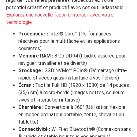
regarder vos séries préférées. Redécouvrez votre
potentiel créatif et productif avec cet outil adaptable.
Explorez une nouvelle façon d’interagir avec votre
technologie.
Processeur :
Intel® Core™ (Performances
réactives pour le multitâche et les applications
courantes)
Mémoire RAM :
8 Go DDR4 (Fluidité assurée pour
naviguer, travailler et se divertir)
Stockage :
SSD NVMe™ PCIe® (Démarrage ultra-
rapide et accès quasi instantané à vos fichiers)
Écran :
Tactile Full HD (1920 x 1080) de 14 pouces
(35,6 cm) à micro-bords (Images nettes, couleurs
vives et interaction intuitive)
Charnière :
Convertible à 360° (Utilisation flexible
en modes ordinateur portable, tente, chevalet ou
tablette)
Connectivité :
Wi-Fi et Bluetooth® (Connexion sans
fil rapide et stable pour tous vos appareils)